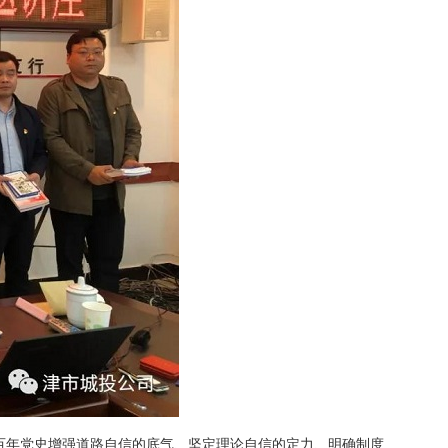
史增强道路自信的底气、坚定理论自信的定力、明确制度