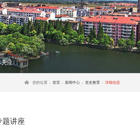
体关注
您的位置 -
首页
-
新闻中心
-
党史教育
-
详细信息
专题讲座