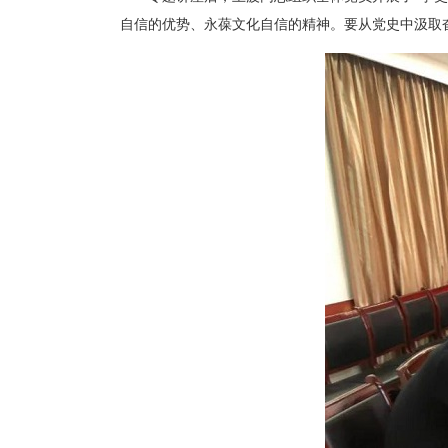
自信的优势、永葆文化自信的精神。要从党史中