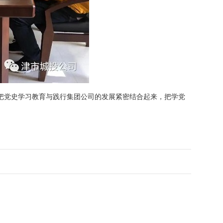
。真正把党史学习教育与践行集团公司的发展紧密结合起来，把学党