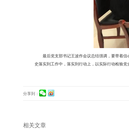
最后党支部书记王波作会议总结强调，要带着信心
史落实到工作中，落实到行动上，以实际行动检验
分享到：
相关文章