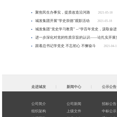
聚焦民生办事实，提质改造沿河路
2021-05-18
城发集团开展“学史崇德”观影活动
2021-05-18
城发集团“党史学习教育” --“学百年党史，汲取奋
进一步深化对党的性质宗旨的认识——论扎实开展
跟着总书记学党史 不忘初心 不懈奋斗
2021-04-1
走进城发
新闻中心
公示公告
公司简介
公司新闻
招标公告
组织架构
上级文件
中标公示